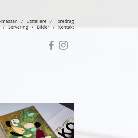
kmässan
/
Utställare
/
Föredrag
ng
/
Servering
/
Bilder
/
Kontakt
/