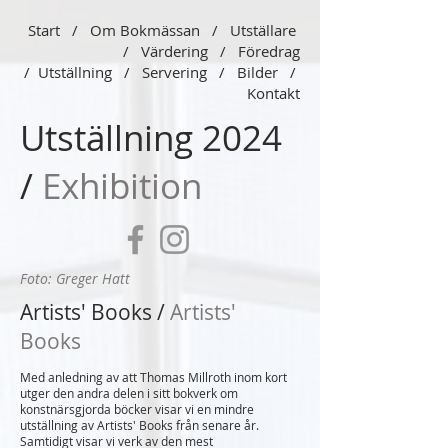
Start
/
Om Bokmässan
/
Utställare
/
Värdering
/
Föredrag
/
Utställning
/
Servering
/
Bilder
/
Kontakt
Utställning 2024
/
Exhibition
Foto: Greger Hatt
Artists' Books /
Artists'
Books
Med anledning av att Thomas Millroth inom kort
utger den andra
delen i sitt bokverk om
konstnärsgjorda böcker visar vi en mindre
utställni
ng av Artists' Books från senare år.
Samtidigt visar vi verk av den mest