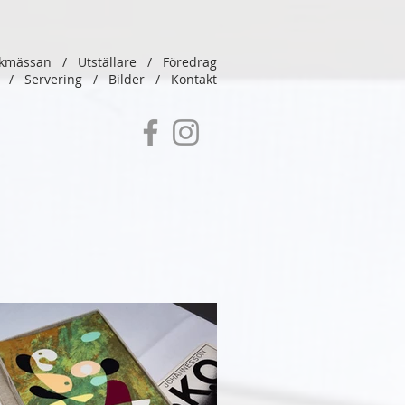
kmässan
/
Utställare
/
Föredrag
ng
/
Servering
/
Bilder
/
Kontakt
/