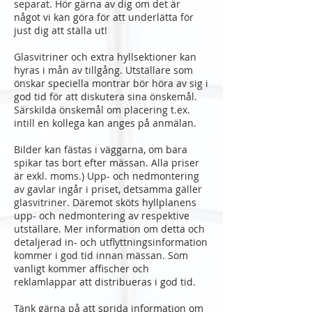
separat. Hör gärna av dig om det är
något vi kan göra för att underlätta för
just dig att ställa ut!
Glasvitriner och extra hyllsektioner kan
hyras i mån av tillgång. Utställare som
önskar speciella montrar bör höra av sig i
god tid för att diskutera sina önskemål.
Särskilda önskemål om placering t.ex.
intill en kollega kan anges på anmälan.
Bilder kan fästas i väggarna, om bara
spikar tas bort efter mässan. Alla priser
är exkl. moms.) Upp- och nedmontering
av gavlar ingår i priset, detsamma gäller
glasvitriner. Däremot sköts hyllplanens
upp- och nedmontering av respektive
utställare. Mer information om detta och
detaljerad in- och utflyttningsinformation
kommer i god tid innan mässan. Som
vanligt kommer affischer och
reklamlappar att distribueras i god tid.
Tänk gärna på att sprida information om