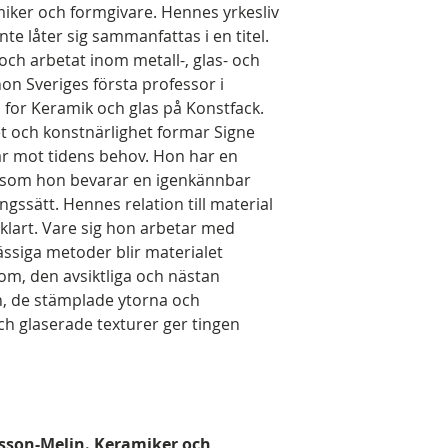
iker och formgivare. Hennes yrkesliv
nte låter sig sammanfattas i en titel.
och arbetat inom metall-, glas- och
hon Sveriges första professor i
n for Keramik och glas på Konstfack.
tet och konstnärlighet formar Signe
ar mot tidens behov. Hon har en
t som hon bevarar en igenkännbar
ingssätt. Hennes relation till material
vklart. Vare sig hon arbetar med
ässiga metoder blir materialet
om, den avsiktliga och nästan
n, de stämplade ytorna och
h glaserade texturer ger tingen
sson-Melin. Keramiker och