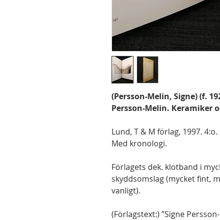
(Persson-Melin, Signe) (f. 1
Persson-Melin. Keramiker o
Lund, T & M förlag, 1997. 4:o. 1
Med kronologi.
Förlagets dek. klotband i myck
skyddsomslag (mycket fint, 
vanligt).
(Förlagstext:) ”Signe Persson-