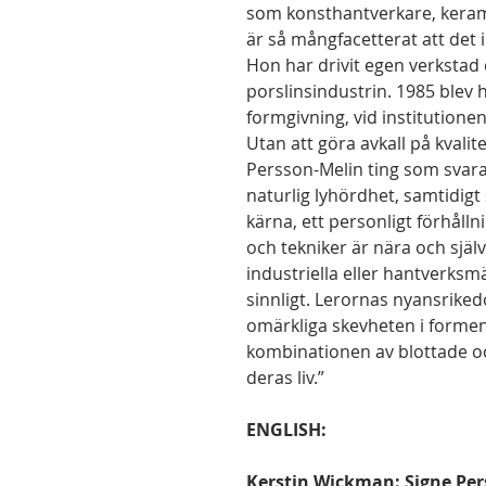
som konsthantverkare, keram
är så mångfacetterat att det i
Hon har drivit egen verkstad 
porslinsindustrin. 1985 blev 
formgivning, vid institutione
Utan att göra avkall på kvali
Persson-Melin ting som svar
naturlig lyhördhet, samtidig
kärna, ett personligt förhålln
och tekniker är nära och själ
industriella eller hantverksm
sinnligt. Lerornas nyansriked
omärkliga skevheten i forme
kombinationen av blottade oc
deras liv.”
ENGLISH:
Kerstin Wickman: Signe Per