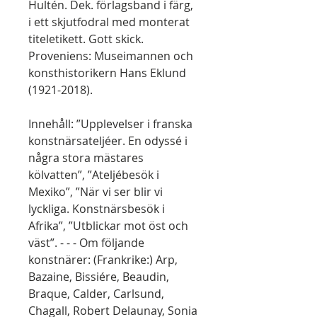
Hultén. Dek. förlagsband i färg,
i ett skjutfodral med monterat
titeletikett. Gott skick.
Proveniens: Museimannen och
konsthistorikern Hans Eklund
(1921-2018).
Innehåll: ”Upplevelser i franska
konstnärsateljéer. En odyssé i
några stora mästares
kölvatten”, ”Ateljébesök i
Mexiko”, ”När vi ser blir vi
lyckliga. Konstnärsbesök i
Afrika”, ”Utblickar mot öst och
väst”. - - - Om följande
konstnärer: (Frankrike:) Arp,
Bazaine, Bissiére, Beaudin,
Braque, Calder, Carlsund,
Chagall, Robert Delaunay, Sonia