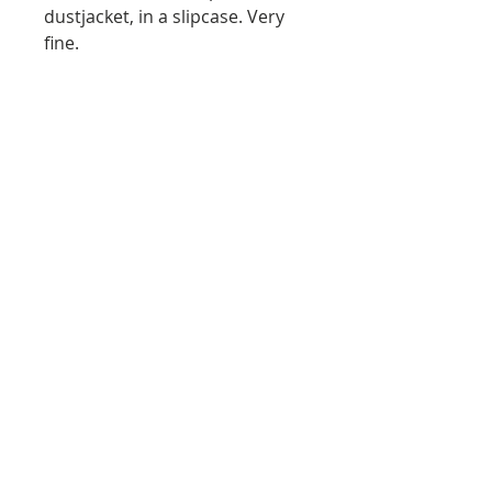
dustjacket, in a slipcase. Very
fine.
Provenance: Swedish art
historian Hans Eklund (1921-
2018).
About the studios of the
following artists: (France:) Arp,
Bazaine, Bissiére, Beaudin,
Braque, Calder, Carlsund,
Chagall, Robert Delaunay, Sonia
Delaunay, Dewasne, Dubuffet,
Dufy, Ernst, Estève, Giacometti,
Gilioli, Gleizes, Gromaire,
Guardigli, Hélion, Ipousteguy,
Jacobsen, Elvire Jan, Lacasse, Le
Corbusier, Fernand Léger,
Nadja Léger, Le Moal, Lhôte,