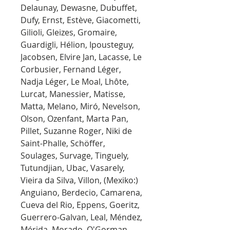
Delaunay, Dewasne, Dubuffet,
Dufy, Ernst, Estève, Giacometti,
Gilioli, Gleizes, Gromaire,
Guardigli, Hélion, Ipousteguy,
Jacobsen, Elvire Jan, Lacasse, Le
Corbusier, Fernand Léger,
Nadja Léger, Le Moal, Lhôte,
Lurcat, Manessier, Matisse,
Matta, Melano, Miró, Nevelson,
Olson, Ozenfant, Marta Pan,
Pillet, Suzanne Roger, Niki de
Saint-Phalle, Schöffer,
Soulages, Survage, Tinguely,
Tutundjian, Ubac, Vasarely,
Vieira da Silva, Villon, (Mexiko:)
Anguiano, Berdecio, Camarena,
Cueva del Rio, Eppens, Goeritz,
Guerrero-Galvan, Leal, Méndez,
Mérida, Morado, O'Gorman,