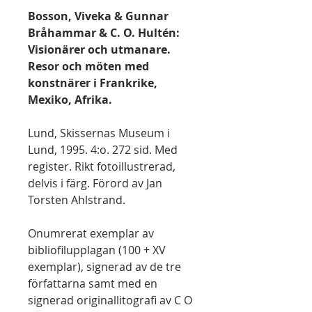
Bosson, Viveka & Gunnar
Bråhammar & C. O. Hultén:
Visionärer och utmanare.
Resor och möten med
konstnärer i Frankrike,
Mexiko, Afrika.
Lund, Skissernas Museum i
Lund, 1995. 4:o. 272 sid. Med
register. Rikt fotoillustrerad,
delvis i färg. Förord av Jan
Torsten Ahlstrand.
Onumrerat exemplar av
bibliofilupplagan (100 + XV
exemplar), signerad av de tre
författarna samt med en
signerad originallitografi av C O