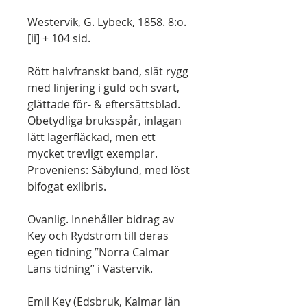
Westervik, G. Lybeck, 1858. 8:o.
[ii] + 104 sid.
Rött halvfranskt band, slät rygg
med linjering i guld och svart,
glättade för- & eftersättsblad.
Obetydliga bruksspår, inlagan
lätt lagerfläckad, men ett
mycket trevligt exemplar.
Proveniens: Säbylund, med löst
bifogat exlibris.
Ovanlig. Innehåller bidrag av
Key och Rydström till deras
egen tidning ”Norra Calmar
Läns tidning” i Västervik.
Emil Key (Edsbruk, Kalmar län