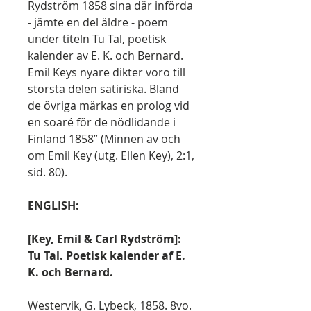
Rydström 1858 sina där införda
- jämte en del äldre - poem
under titeln Tu Tal, poetisk
kalender av E. K. och Bernard.
Emil Keys nyare dikter voro till
största delen satiriska. Bland
de övriga märkas en prolog vid
en soaré för de nödlidande i
Finland 1858” (Minnen av och
om Emil Key (utg. Ellen Key), 2:1,
sid. 80).
ENGLISH:
[Key, Emil & Carl Rydström]:
Tu Tal. Poetisk kalender af E.
K. och Bernard.
Westervik, G. Lybeck, 1858. 8vo.