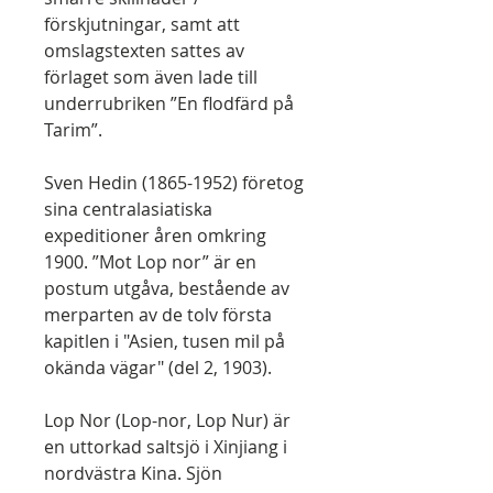
förskjutningar, samt att
omslagstexten sattes av
förlaget som även lade till
underrubriken ”En flodfärd på
Tarim”.
Sven Hedin (1865-1952) företog
sina centralasiatiska
expeditioner åren omkring
1900. ”Mot Lop nor” är en
postum utgåva, bestående av
merparten av de tolv första
kapitlen i "Asien, tusen mil på
okända vägar" (del 2, 1903).
Lop Nor (Lop-nor, Lop Nur) är
en uttorkad saltsjö i Xinjiang i
nordvästra Kina. Sjön