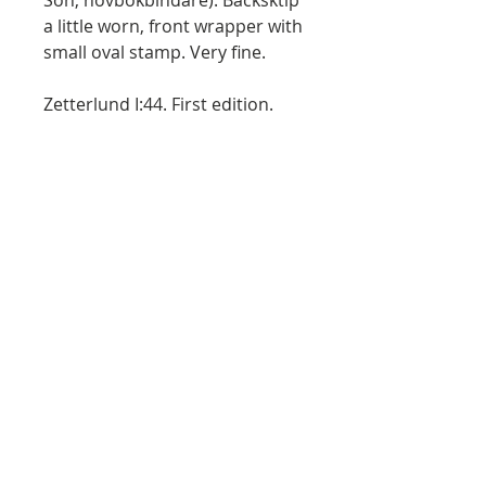
Son, hovbokbindare). Backsktip
a little worn, front wrapper with
small oval stamp. Very fine.
Zetterlund I:44. First edition.