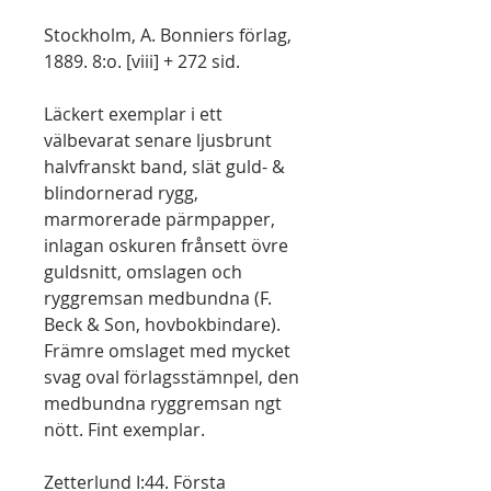
Stockholm, A. Bonniers förlag,
1889. 8:o. [viii] + 272 sid.
Läckert exemplar i ett
välbevarat senare ljusbrunt
halvfranskt band, slät guld- &
blindornerad rygg,
marmorerade pärmpapper,
inlagan oskuren frånsett övre
guldsnitt, omslagen och
ryggremsan medbundna (F.
Beck & Son, hovbokbindare).
Främre omslaget med mycket
svag oval förlagsstämnpel, den
medbundna ryggremsan ngt
nött. Fint exemplar.
Zetterlund I:44. Första