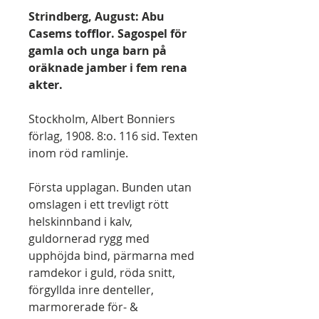
Strindberg, August: Abu
Casems tofflor. Sagospel för
gamla och unga barn på
oräknade jamber i fem rena
akter.
Stockholm, Albert Bonniers
förlag, 1908. 8:o. 116 sid. Texten
inom röd ramlinje.
Första upplagan. Bunden utan
omslagen i ett trevligt rött
helskinnband i kalv,
guldornerad rygg med
upphöjda bind, pärmarna med
ramdekor i guld, röda snitt,
förgyllda inre denteller,
marmorerade för- &