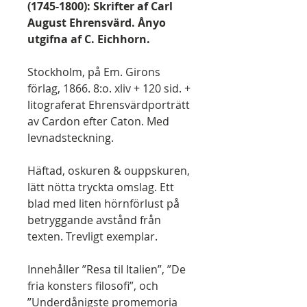
(1745-1800): Skrifter af Carl
August Ehrensvärd. Ånyo
utgifna af C. Eichhorn.
Stockholm, på Em. Girons
förlag, 1866. 8:o. xliv + 120 sid. +
litograferat Ehrensvärdporträtt
av Cardon efter Caton. Med
levnadsteckning.
Häftad, oskuren & ouppskuren,
lätt nötta tryckta omslag. Ett
blad med liten hörnförlust på
betryggande avstånd från
texten. Trevligt exemplar.
Innehåller ”Resa til Italien”, ”De
fria konsters filosofi”, och
”Underdånigste promemoria