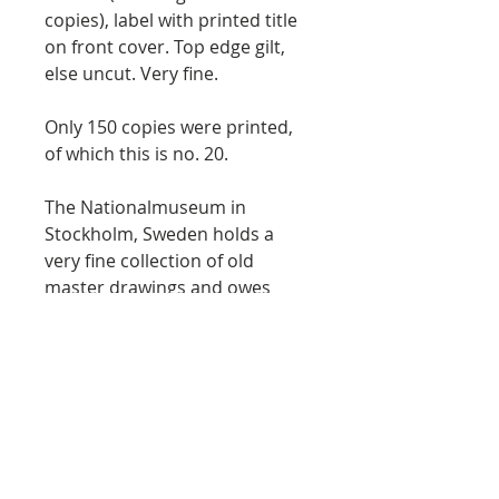
copies), label with printed title
on front cover. Top edge gilt,
else uncut. Very fine.
Only 150 copies were printed,
of which this is no. 20.
The Nationalmuseum in
Stockholm, Sweden holds a
very fine collection of old
master drawings and owes
much to the collecting of
diplomat Carl Gustaf Tessin
(1695-1770), who acquired
more than 2000 drawings at
the Crozat sale in 1741.
This volume lists and describes