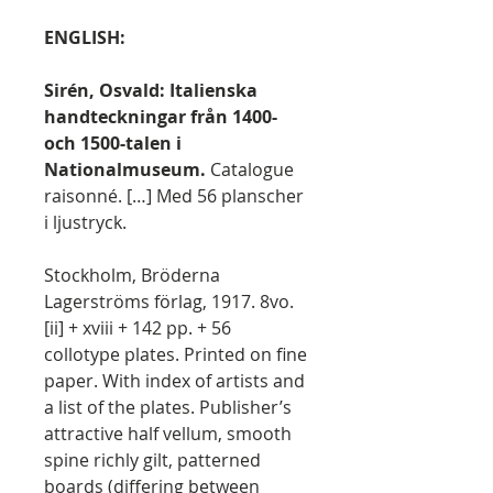
ENGLISH:
Sirén, Osvald: Italienska
handteckningar från 1400-
och 1500-talen i
Nationalmuseum.
Catalogue
raisonné. […] Med 56 planscher
i ljustryck.
Stockholm, Bröderna
Lagerströms förlag, 1917. 8vo.
[ii] + xviii + 142 pp. + 56
collotype plates. Printed on fine
paper. With index of artists and
a list of the plates. Publisher’s
attractive half vellum, smooth
spine richly gilt, patterned
boards (differing between