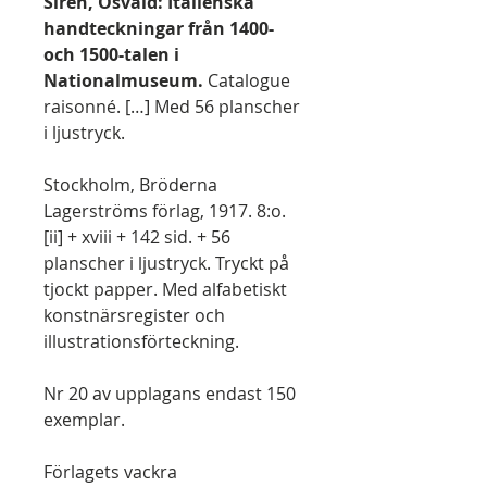
Sirén, Osvald: Italienska
handteckningar från 1400-
och 1500-talen i
Nationalmuseum.
Catalogue
raisonné. […] Med 56 planscher
i ljustryck.
Stockholm, Bröderna
Lagerströms förlag, 1917. 8:o.
[ii] + xviii + 142 sid. + 56
planscher i ljustryck. Tryckt på
tjockt papper. Med alfabetiskt
konstnärsregister och
illustrationsförteckning.
Nr 20 av upplagans endast 150
exemplar.
Förlagets vackra