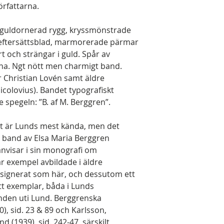
örfattarna.
t guldornerad rygg, kryssmönstrade
 eftersättsblad, marmorerade pärmar
t och strängar i guld. Spår av
na. Ngt nött men charmigt band.
r Christian Lovén samt äldre
colovius). Bandet typografiskt
e spegeln: ”B. af M. Berggren”.
t är Lunds mest kända, men det
 band av Elsa Maria Berggren
nvisar i sin monografi om
ar exempel avbildade i äldre
d signerat som här, och dessutom ett
ett exemplar, båda i Lunds
unden uti Lund. Berggrenska
), sid. 23 & 89 och Karlsson,
 (1939), sid. 242-47, särskilt