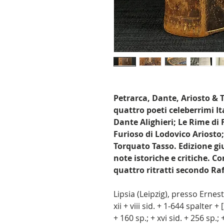
Petrarca, Dante, Ariosto & T
quattro poeti celeberrimi I
Dante Alighieri; Le Rime di
Furioso di Lodovico Ariosto
Torquato Tasso. Edizione giu
note istoriche e critiche. 
quattro ritratti secondo Ra
Lipsia (Leipzig), presso Ernest
xii + viii sid. + 1-644 spalter + [
+ 160 sp.; + xvi sid. + 256 sp.;