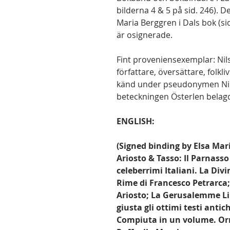
bilderna 4 & 5 på sid. 246). 
Maria Berggren i Dals bok (si
är osignerade.
Fint proveniensexemplar: Nils
författare, översättare, folkli
känd under pseudonymen Nicol
beteckningen Österlen belagd
ENGLISH:
(Signed binding by Elsa Mar
Ariosto & Tasso: Il Parnasso
celeberrimi Italiani. La Div
Rime di Francesco Petrarca;
Ariosto; La Gerusalemme Li
giusta gli ottimi testi antich
Compiuta in un volume. Orn