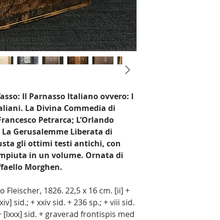
asso: Il Parnasso Italiano ovvero: I
taliani. La Divina Commedia di
 Francesco Petrarca; L’Orlando
; La Gerusalemme Liberata di
sta gli ottimi testi antichi, con
Compiuta in un volume. Ornata di
ffaello Morghen.
o Fleischer, 1826. 22,5 x 16 cm. [ii] +
xiv] sid.; + xxiv sid. + 236 sp.; + viii sid.
 + [lxxx] sid. + graverad frontispis med