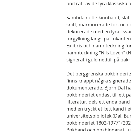
porträtt av de fyra klassiska f
Samtida nött skinnband, slä
snitt, marmorerade för- och
dekorerade med en lyra i svar
förgyllning längs pärmkanter
Exlibris och namnteckning fö
namnteckning ”Nils Lovén” (Ni
signerat i guld nedtill på bakr
Det berggrenska bokbinderie
finns knappt några signerade
dokumenterade. Björn Dal hä
bokbinderiet endast till ett p
litteratur, dels ett enda ban
med en tryckt etikett känd i 
universitetsbibliotek (Dal, B
bokbinderiet 1802-1977” (2020
Bokband och bokbindare i Lund