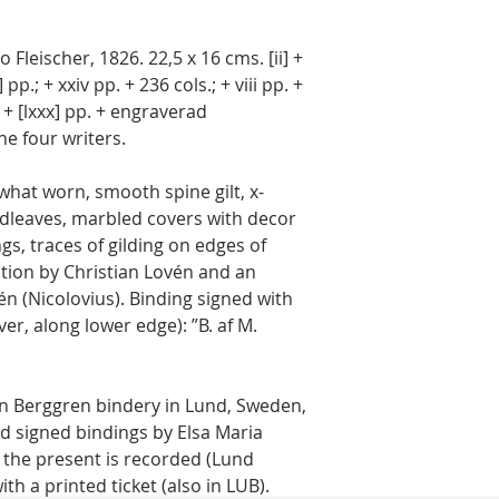
o Fleischer, 1826. 22,5 x 16 cms. [ii] +
v] pp.; + xxiv pp. + 236 cols.; + viii pp. +
; + [lxxx] pp. + engraverad
he four writers.
what worn, smooth spine gilt, x-
dleaves, marbled covers with decor
ings, traces of gilding on edges of
ption by Christian Lovén and an
vén (Nicolovius). Binding signed with
over, along lower edge): ”B. af M.
n Berggren bindery in Lund, Sweden,
d signed bindings by Elsa Maria
 the present is recorded (Lund
ith a printed ticket (also in LUB).