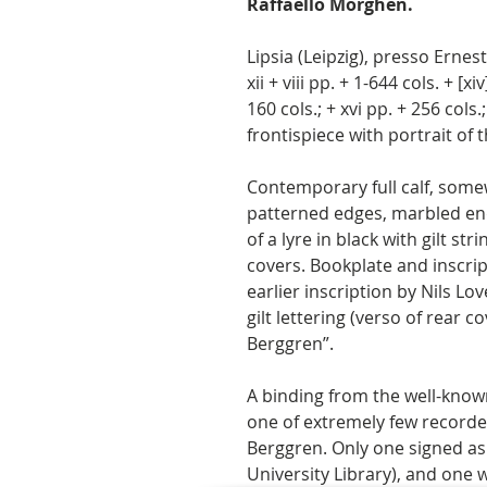
Raffaello Morghen.
Lipsia (Leipzig), presso Ernest
xii + viii pp. + 1-644 cols. + [xi
160 cols.; + xvi pp. + 256 cols.
frontispiece with portrait of t
Contemporary full calf, some
patterned edges, marbled en
of a lyre in black with gilt str
covers. Bookplate and inscri
earlier inscription by Nils Lo
gilt lettering (verso of rear c
Berggren”.
A binding from the well-know
one of extremely few recorde
Berggren. Only one signed as
University Library), and one w