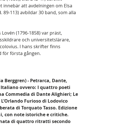
Det innebär att avdelningen om Elsa
d. 89-113) avbildar 30 band, som alla
 Lovén (1796-1858) var präst,
vsskildrare och universitetslärare,
ovius. I hans skrifter finns
 för första gången.
ia Berggren) - Petrarca, Dante,
 Italiano ovvero: I quattro poeti
ina Commedia di Dante Alighieri; Le
 L’Orlando Furioso di Lodovico
berata di Torquato Tasso. Edizione
i, con note istoriche e critiche.
ata di quattro ritratti secondo