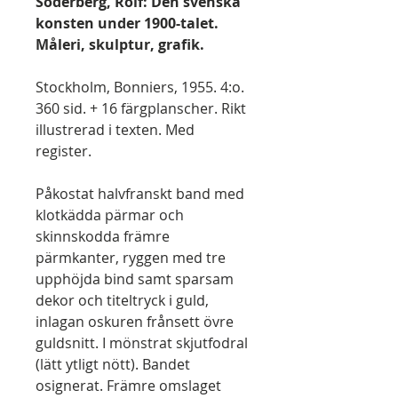
Söderberg, Rolf: Den svenska
konsten under 1900-talet.
Måleri, skulptur, grafik.
Stockholm, Bonniers, 1955. 4:o.
360 sid. + 16 färgplanscher. Rikt
illustrerad i texten. Med
register.
Påkostat halvfranskt band med
klotkädda pärmar och
skinnskodda främre
pärmkanter, ryggen med tre
upphöjda bind samt sparsam
dekor och titeltryck i guld,
inlagan oskuren frånsett övre
guldsnitt. I mönstrat skjutfodral
(lätt ytligt nött). Bandet
osignerat. Främre omslaget