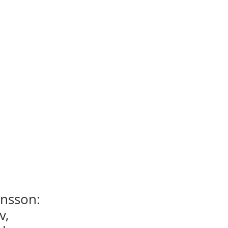
nsson:
v,