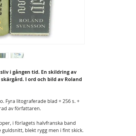
iv i gången tid. En skildring av
 skärgård. I ord och bild av Roland
. Fyra litograferade blad + 256 s. +
rerad av författaren.
pper, i förlagets halvfranska band
uldsnitt, blekt rygg men i fint skick.