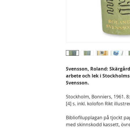
Svensson, Roland: Skärgårdsl
arbete och lek i Stockholms
Svensson.
Stockholm, Bonniers, 1961. 8:o
[4] s. inkl. kolofon Rikt illust
Bibliofilupplagan på tjockt pa
med skinnskodd kassett, övre g