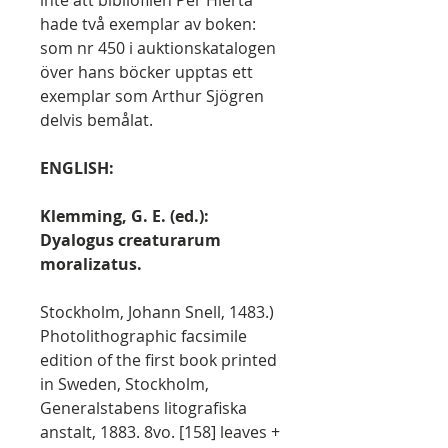
inte att bibliofilen Per Hierta
hade två exemplar av boken:
som nr 450 i auktionskatalogen
över hans böcker upptas ett
exemplar som Arthur Sjögren
delvis bemålat.
ENGLISH:
Klemming, G. E. (ed.):
Dyalogus creaturarum
moralizatus.
Stockholm, Johann Snell, 1483.)
Photolithographic facsimile
edition of the first book printed
in Sweden, Stockholm,
Generalstabens litografiska
anstalt, 1883. 8vo. [158] leaves +