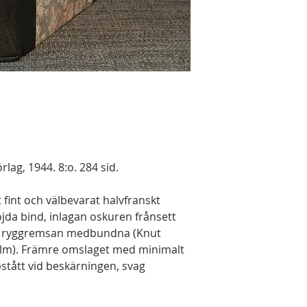
lag, 1944. 8:o. 284 sid.
 fint och välbevarat halvfranskt
da bind, inlagan oskuren frånsett
ch ryggremsan medbundna (Knut
olm). Främre omslaget med minimalt
tått vid beskärningen, svag