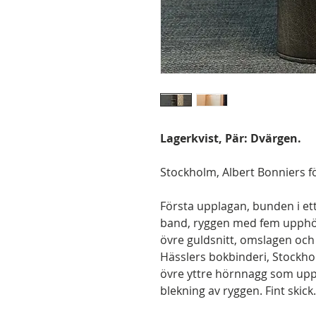
Lagerkvist, Pär: Dvärgen.
Stockholm, Albert Bonniers för
Första upplagan, bunden i ett
band, ryggen med fem upphöj
övre guldsnitt, omslagen o
Hässlers bokbinderi, Stockh
övre yttre hörnnagg som upps
blekning av ryggen. Fint skick.