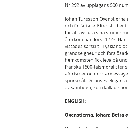
Nr 292 av upplagans 500 nu
Johan Turesson Oxenstierna 
och författare. Efter studier
för att avsluta sina studier m
återkom han först 1723. Han 
vistades särskilt i Tyskland o
grandseigneur och förslösade
hemkomsten fick leva på und
franska 1600-talsmoralister 
aforismer och kortare essayer
spörsmål. De anses eleganta
av samtiden, som kallade h
ENGLISH:
Oxenstierna, Johan: Betrakt