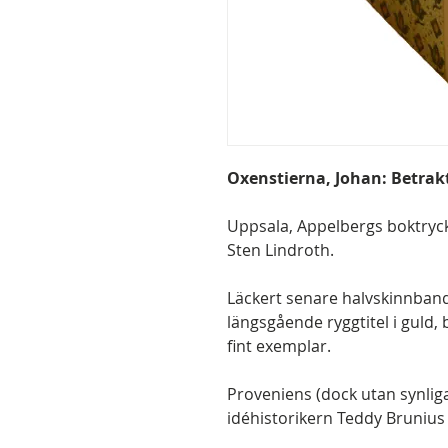
Oxenstierna, Johan: Betrakt
Uppsala, Appelbergs boktrycke
Sten Lindroth.
Läckert senare halvskinnba
längsgående ryggtitel i gul
fint exemplar.
Proveniens (dock utan synliga
idéhistorikern Teddy Brunius