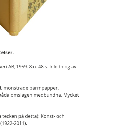
elser.
ri AB, 1959. 8:o. 48 s. Inledning av
nd, mönstrade pärmpapper,
d, båda omslagen medbundna. Mycket
 tecken på detta): Konst- och
 (1922-2011).