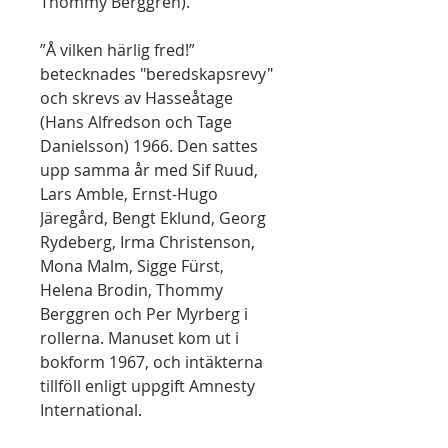
Thommy Berggren).
”Å vilken härlig fred!”
betecknades "beredskapsrevy"
och skrevs av Hasseåtage
(Hans Alfredson och Tage
Danielsson) 1966. Den sattes
upp samma år med Sif Ruud,
Lars Amble, Ernst-Hugo
Järegård, Bengt Eklund, Georg
Rydeberg, Irma Christenson,
Mona Malm, Sigge Fürst,
Helena Brodin, Thommy
Berggren och Per Myrberg i
rollerna. Manuset kom ut i
bokform 1967, och intäkterna
tillföll enligt uppgift Amnesty
International.