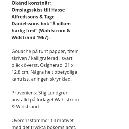
Okänd konstnär:
Omslagsskiss till Hasse
Alfredssons & Tage
Danielssons bok ”Å vilken
härlig fred” (Wahlström &
Widstrand 1967).
Gouache på tunt papper, titeln
skriven / kalligraferad i svart
bläck överst. Osignerad. 21 x
12,8 cm. Några helt obetydliga
kantriss, aningen skrynklad.
Proveniens: Stig Lundgren,
anställd på förlaget Wahlström
& Widstrand.
Överensstämmer till motivet
med det tryckta bokomslaget,