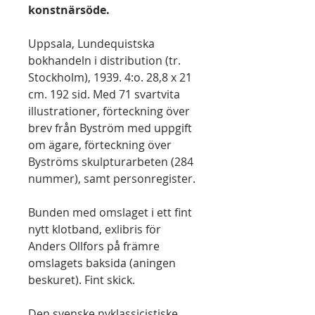
konstnärsöde.
Uppsala, Lundequistska
bokhandeln i distribution (tr.
Stockholm), 1939. 4:o. 28,8 x 21
cm. 192 sid. Med 71 svartvita
illustrationer, förteckning över
brev från Byström med uppgift
om ägare, förteckning över
Byströms skulpturarbeten (284
nummer), samt personregister.
Bunden med omslaget i ett fint
nytt klotband, exlibris för
Anders Ollfors på främre
omslagets baksida (aningen
beskuret). Fint skick.
Den svenske nyklassicistiske