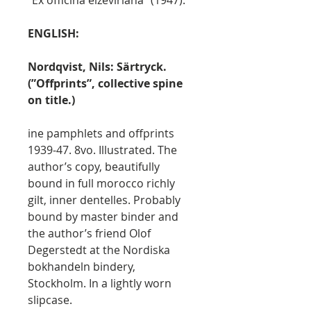
”Ex officina elzeviriana” (1947).
ENGLISH:
Nordqvist, Nils: Särtryck.
(”Offprints”, collective spine
on title.)
ine pamphlets and offprints
1939-47. 8vo. Illustrated. The
author’s copy, beautifully
bound in full morocco richly
gilt, inner dentelles. Probably
bound by master binder and
the author’s friend Olof
Degerstedt at the Nordiska
bokhandeln bindery,
Stockholm. In a lightly worn
slipcase.