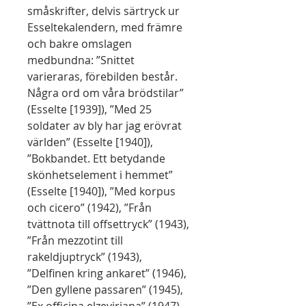
småskrifter, delvis särtryck ur
Esseltekalendern, med främre
och bakre omslagen
medbundna: ”Snittet
varieraras, förebilden består.
Några ord om våra brödstilar”
(Esselte [1939]), ”Med 25
soldater av bly har jag erövrat
världen” (Esselte [1940]),
”Bokbandet. Ett betydande
skönhetselement i hemmet”
(Esselte [1940]), ”Med korpus
och cicero” (1942), ”Från
tvättnota till offsettryck” (1943),
”Från mezzotint till
rakeldjuptryck” (1943),
”Delfinen kring ankaret” (1946),
”Den gyllene passaren” (1945),