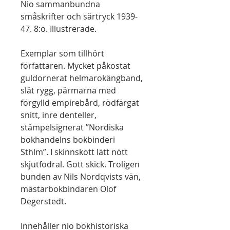
Nio sammanbundna
småskrifter och särtryck 1939-
47. 8:o. Illustrerade.
Exemplar som tillhört
författaren. Mycket påkostat
guldornerat helmarokängband,
slät rygg, pärmarna med
förgylld empirebård, rödfärgat
snitt, inre denteller,
stämpelsignerat ”Nordiska
bokhandelns bokbinderi
Sthlm”. I skinnskott lätt nött
skjutfodral. Gott skick. Troligen
bunden av Nils Nordqvists vän,
mästarbokbindaren Olof
Degerstedt.
Innehåller nio bokhistoriska