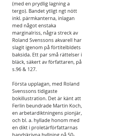
(med en prydlig lagning a
tergo). Bandet ytligt ngt nött
inkl. pärmkanterna, inlagan
med något enstaka
marginalriss, några streck av
Roland Svenssons akvarell har
slagit igenom på förtitelbldets
baksida. Ett par små rättelser i
bläck, säkert av författaren, på
s.96 & 127.
Första upplagan, med Roland
Svenssons tidigaste
bokillustration. Det är känt att
Ferlin beundrade Martin Koch,
en arbetardiktningens pionjär,
och bl. a. hyllade honom med
en dikt i proletärförfattarnas
handskrivna hyllning på 50-