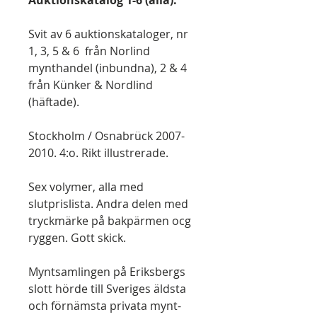
Auktionskatalog 1-6 (alla).
Svit av 6 auktionskataloger, nr
1, 3, 5 & 6 från Norlind
mynthandel (inbundna), 2 & 4
från Künker & Nordlind
(häftade).
Stockholm / Osnabrück 2007-
2010. 4:o. Rikt illustrerade.
Sex volymer, alla med
slutprislista. Andra delen med
tryckmärke på bakpärmen ocg
ryggen. Gott skick.
Myntsamlingen på Eriksbergs
slott hörde till Sveriges äldsta
och förnämsta privata mynt-