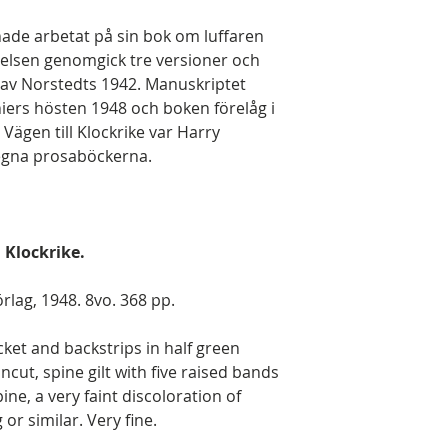
ade arbetat på sin bok om luffaren
ttelsen genomgick tre versioner och
 av Norstedts 1942. Manuskriptet
nniers hösten 1948 och boken förelåg i
ägen till Klockrike var Harry
 egna prosaböckerna.
 Klockrike.
rlag, 1948. 8vo. 368 pp.
ket and backstrips in half green
ncut, spine gilt with five raised bands
pine, a very faint discoloration of
 or similar. Very fine.