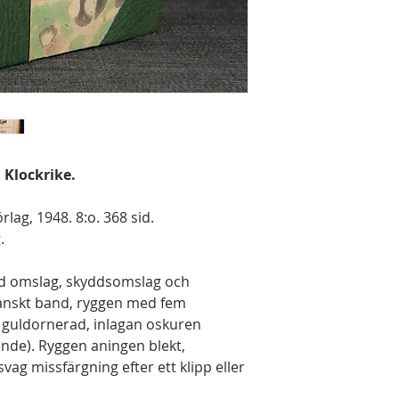
 Klockrike.
lag, 1948. 8:o. 368 sid.
.
d omslag, skyddsomslag och
ranskt band, ryggen med fem
guldornerad, inlagan oskuren
Linde). Ryggen aningen blekt,
svag missfärgning efter ett klipp eller