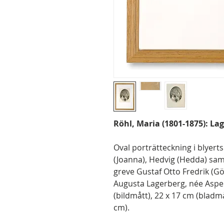
Röhl, Maria (1801-1875): La
Oval porträtteckning i blyert
(Joanna), Hedvig (Hedda) samt
greve Gustaf Otto Fredrik (G
Augusta Lagerberg, née Aspeli
(bildmått), 22 x 17 cm (bladmå
cm).