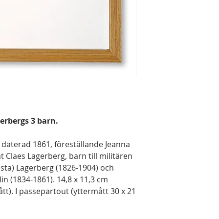
gerbergs 3 barn.
s daterad 1861, föreställande Jeanna
 Claes Lagerberg, barn till militären
östa) Lagerberg (1826-1904) och
n (1834-1861). 14,8 x 11,3 cm
tt). I passepartout (yttermått 30 x 21