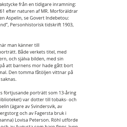
akstycke från en tidigare inramning:
61 efter naturen af MR. Morföräldrar
ten Aspelin, se Govert Indebetou:
nd”, Personhistorisk tidskrift 1903,
när man känner till
rträtt. Både verkets titel, med
n, och själva bilden, med sin
på att barnens mor hade gått bort
al. Den tomma fåtöljen vittnar på
 saknas.
s förtjusande porträtt som 13-åring
blioteket) var dotter till tobaks- och
lin (ägare av Svindersvik, av
ergstorg och av Fagersta bruk i
anna) Lovisa Peterson. Röhl utförde
en, och av Augusta som barn finns även