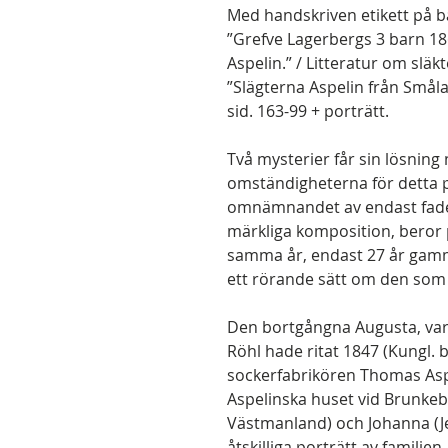
Med handskriven etikett på b
”Grefve Lagerbergs 3 barn 18
Aspelin.” / Litteratur om släk
”Slägterna Aspelin från Småla
sid. 163-99 + porträtt.
Två mysterier får sin lösning 
omständigheterna för detta po
omnämnandet av endast fader
märkliga komposition, beror 
samma år, endast 27 år gamm
ett rörande sätt om den som
Den bortgångna Augusta, var
Röhl hade ritat 1847 (Kungl. bi
sockerfabrikören Thomas Aspe
Aspelinska huset vid Brunkeb
Västmanland) och Johanna (Je
åtskilliga porträtt av familj