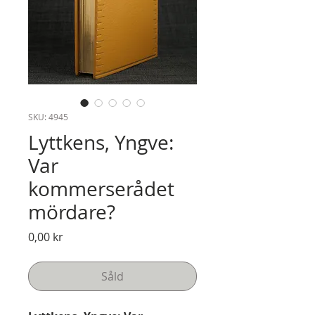
SKU: 4945
Lyttkens, Yngve:
Var
kommerserådet
mördare?
Pris
0,00 kr
Såld