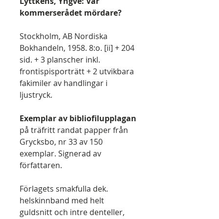
Lyttkens, Yngve: Var
kommerserådet mördare?
Stockholm, AB Nordiska
Bokhandeln, 1958. 8:o. [ii] + 204
sid. + 3 planscher inkl.
frontispisporträtt + 2 utvikbara
fakimiler av handlingar i
ljustryck.
Exemplar av bibliofilupplagan
på träfritt randat papper från
Grycksbo, nr 33 av 150
exemplar. Signerad av
författaren.
Förlagets smakfulla dek.
helskinnband med helt
guldsnitt och intre denteller,