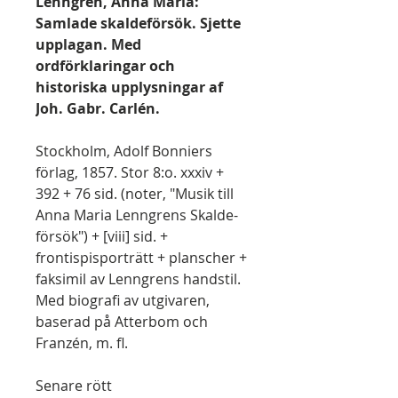
Lenngren, Anna Maria:
Samlade skaldeförsök. Sjette
upplagan. Med
ordförklaringar och
historiska upplysningar af
Joh. Gabr. Carlén.
Stockholm, Adolf Bonniers
förlag, 1857. Stor 8:o. xxxiv +
392 + 76 sid. (noter, "Musik till
Anna Maria Lenngrens Skalde-
försök") + [viii] sid. +
frontispisporträtt + planscher +
faksimil av Lenngrens handstil.
Med biografi av utgivaren,
baserad på Atterbom och
Franzén, m. fl.
Senare rött