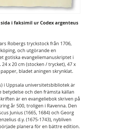
 sida i faksimil ur Codex argenteus
Lars Robergs tryckstock från 1706,
Linköping, och utgörande en
det gotiska evangeliemanuskriptet i
 24 x 20 cm (stocken / trycket), 47 x
t papper, bladet aningen skrynklat.
) i Uppsala universitetsbibliotek är
 betydelse och den främsta källan
skriften är en evangeliebok skriven på
ng år 500, troligen i Ravenna. Den
scus Junius (1665, 1684) och Georg
enzelius d.y. (1675-1743), nybliven
började planera för en bättre edition.