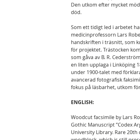
Den utkom efter mycket möda f
död.
Som ett tidigt led i arbetet h
medicinprofessorn Lars Rober
handskriften i träsnitt, som k
för projektet. Trästocken kom 
som gåva av B. R. Cederström.
en liten upplaga i Linköping 
under 1900-talet med förklara
avancerad fotografisk faksim
fokus på läsbarhet, utkom för
ENGLISH:
Woodcut facsimile by Lars Ro
Gothic Manuscript ”Codex Ar
University Library. Rare 20th
woodblock, which is still pres