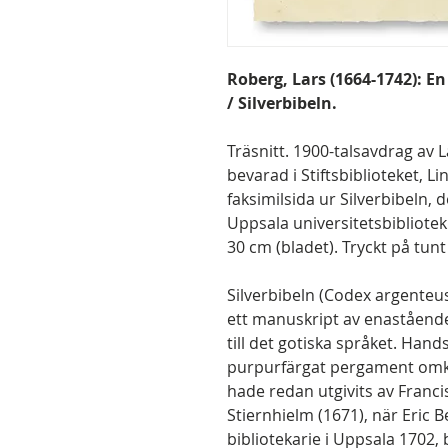
Roberg, Lars (1664-1742):
En
/ Silverbibeln.
Träsnitt. 1900-talsavdrag av 
bevarad i Stiftsbiblioteket, 
faksimilsida ur Silverbibeln, 
Uppsala universitetsbibliotek.
30 cm (bladet). Tryckt på tun
Silverbibeln (Codex argenteus
ett manuskript av enastående
till det gotiska språket. Hand
purpurfärgat pergament omkri
hade redan utgivits av Franci
Stiernhielm (1671), när Eric B
bibliotekarie i Uppsala 1702, 