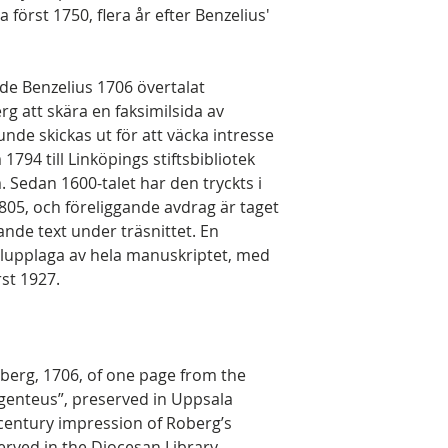
örst 1750, flera år efter Benzelius'
ade Benzelius 1706 övertalat
g att skära en faksimilsida av
unde skickas ut för att väcka intresse
1794 till Linköpings stiftsbibliotek
 Sedan 1600-talet har den tryckts i
1805, och föreliggande avdrag är taget
nde text under träsnittet. En
ilupplaga av hela manuskriptet, med
st 1927.
berg, 1706, of one page from the
genteus”, preserved in Uppsala
 century impression of Roberg’s
erved in the Diocesan Library,