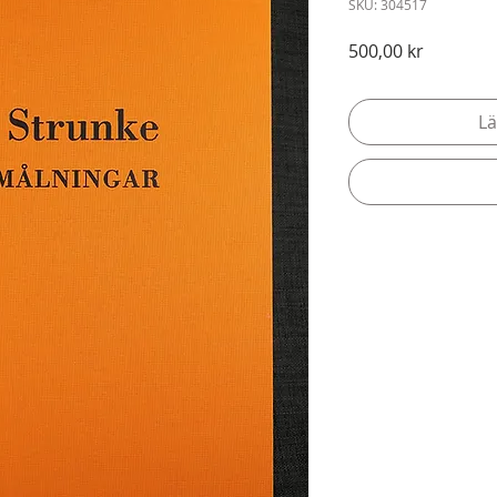
SKU: 304517
Pris
500,00 kr
Lä