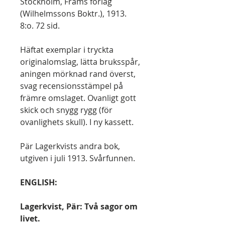
Stockholm, Frams förlag
(Wilhelmssons Boktr.), 1913.
8:o. 72 sid.
Häftat exemplar i tryckta
originalomslag, lätta bruksspår,
aningen mörknad rand överst,
svag recensionsstämpel på
främre omslaget. Ovanligt gott
skick och snygg rygg (för
ovanlighets skull). I ny kassett.
Pär Lagerkvists andra bok,
utgiven i juli 1913. Svårfunnen.
ENGLISH:
Lagerkvist, Pär: Två sagor om
livet.