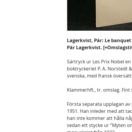
Lagerkvist, Pär: Le banquet
Pär Lagerkvist. [=Omslagstit
Särtryck ur Les Prix Nobel en
boktryckeriet P. A. Norstedt &
svenska, med fransk översättn
Klammerhft., tr. omslag. Fint 
Första separata upplagan av 
1951. Han inleder med att t
han inte kommer att hålla någ
sedan ett stycke ur ”Myten o