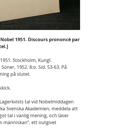
 Nobel 1951. Discours prononcé par
el.]
 1951. Stockholm, Kungl.
 Söner, 1952. 8:o. Sid. 53-63. På
ing på slutet.
skick.
Lagerkvists tal vid Nobelmiddagen
acka Svenska Akademien, meddela att
ot tal i vanlig mening, och läser
m människan”, ett outgivet