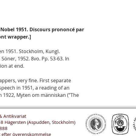
 Nobel 1951. Discours prononcé par
ront wrapper.]
en 1951. Stockholm, Kungl.
 Söner, 1952. 8vo. Pp. 53-63. In
ion at end.
ppers, very fine. First separate
 speech in 1951, a reading of an
m 1922, Myten om människan (”The
& Antikvariat
48 Hägersten (Aspudden, Stockholm)
888
t efter överenskommelse