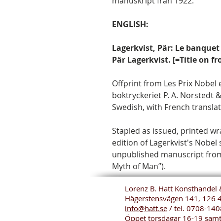
manuskript från 1922.
ENGLISH:
Lagerkvist, Pär: Le banquet
Pär Lagerkvist. [=Title on f
Offprint from Les Prix Nobel 
boktryckeriet P. A. Norstedt &
Swedish, with French translat
Stapled as issued, printed wra
edition of Lagerkvist's Nobel
unpublished manuscript fro
Myth of Man”).
Lorenz B. Hatt Konsthandel 
Hägerstensvägen 141, 126 
info@hatt.se
/ tel.
0708-140
Öppet torsdagar 16-19 sam