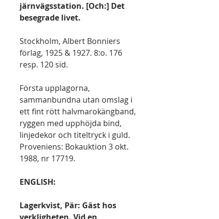
järnvägsstation. [Och:] Det
besegrade livet.
Stockholm, Albert Bonniers
förlag, 1925 & 1927. 8:o. 176
resp. 120 sid.
Första upplagorna,
sammanbundna utan omslag i
ett fint rött halvmarokängband,
ryggen med upphöjda bind,
linjedekor och titeltryck i guld.
Proveniens: Bokauktion 3 okt.
1988, nr 17719.
ENGLISH:
Lagerkvist, Pär: Gäst hos
verkligheten. Vid en