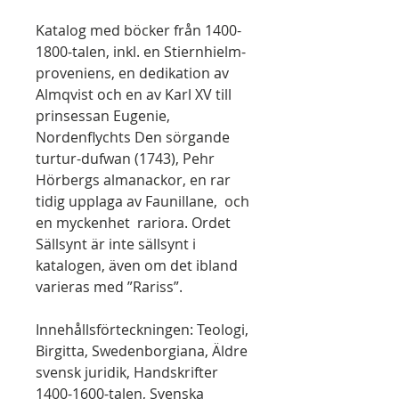
Katalog med böcker från 1400-
1800-talen, inkl. en Stiernhielm-
proveniens, en dedikation av
Almqvist och en av Karl XV till
prinsessan Eugenie,
Nordenflychts Den sörgande
turtur-dufwan (1743), Pehr
Hörbergs almanackor, en rar
tidig upplaga av Faunillane, och
en myckenhet rariora. Ordet
Sällsynt är inte sällsynt i
katalogen, även om det ibland
varieras med ”Rariss”.
Innehållsförteckningen: Teologi,
Birgitta, Swedenborgiana, Äldre
svensk juridik, Handskrifter
1400-1600-talen, Svenska