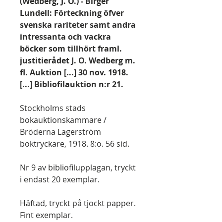
(Wedberg, J. O.) - Birger
Lundell: Förteckning öfver
svenska rariteter samt andra
intressanta och vackra
böcker som tillhört framl.
justitierådet J. O. Wedberg m.
fl. Auktion [...] 30 nov. 1918.
[...] Bibliofilauktion n:r 21.
Stockholms stads
bokauktionskammare /
Bröderna Lagerström
boktryckare, 1918. 8:o. 56 sid.
Nr 9 av bibliofilupplagan, tryckt
i endast 20 exemplar.
Häftad, tryckt på tjockt papper.
Fint exemplar.