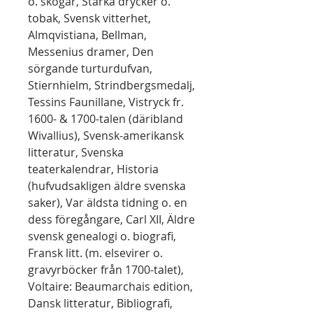
o. skogar, Starka drycker o.
tobak, Svensk vitterhet,
Almqvistiana, Bellman,
Messenius dramer, Den
sörgande turturdufvan,
Stiernhielm, Strindbergsmedalj,
Tessins Faunillane, Vistryck fr.
1600- & 1700-talen (däribland
Wivallius), Svensk-amerikansk
litteratur, Svenska
teaterkalendrar, Historia
(hufvudsakligen äldre svenska
saker), Var äldsta tidning o. en
dess föregångare, Carl XII, Äldre
svensk genealogi o. biografi,
Fransk litt. (m. elsevirer o.
gravyrböcker från 1700-talet),
Voltaire: Beaumarchais edition,
Dansk litteratur, Bibliografi,