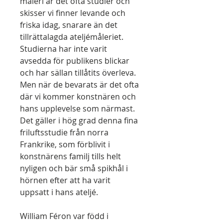
måleri är det ofta studier och
skisser vi finner levande och
friska idag, snarare än det
tillrättalagda ateljémåleriet.
Studierna har inte varit
avsedda för publikens blickar
och har sällan tillåtits överleva.
Men när de bevarats är det ofta
där vi kommer konstnären och
hans upplevelse som närmast.
Det gäller i hög grad denna fina
friluftsstudie från norra
Frankrike, som förblivit i
konstnärens familj tills helt
nyligen och bär små spikhål i
hörnen efter att ha varit
uppsatt i hans ateljé.
William Féron var född i