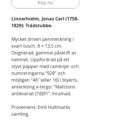
Köp nu
Linnerhielm, Jonas Carl (1758-
1829): Trädstubbe.
Mycket driven pennteckning i
svart tusch. 8 × 13,5 cm.
Osignerad, gammal påskrift av
namnet. Uppfordrad på ett
styvt papper med ramlinjer och
numreringarna “928” och
möjligen “46” (eller 16) i blyerts,
anteckning a tergo: “Mattsons
antikvariat [18]91”. Inramad.
Proveniens: Emil Hultmarks
samling.