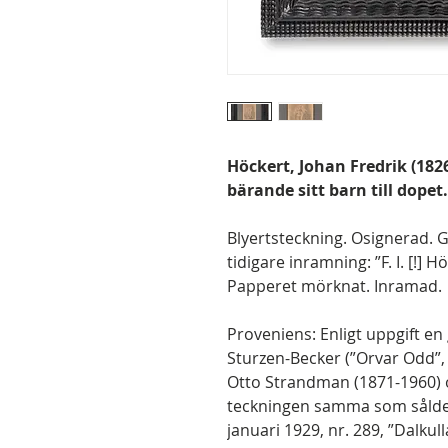
Höckert, Johan Fredrik (182
bärande sitt barn till dopet.
Blyertsteckning. Osignerad.
tidigare inramning: ”F. I. [!] H
Papperet mörknat. Inramad.
Proveniens: Enligt uppgift en 
Sturzen-Becker (”Orvar Odd”,
Otto Strandman (1871-1960) o
teckningen samma som sålde
januari 1929, nr. 289, ”Dalkul