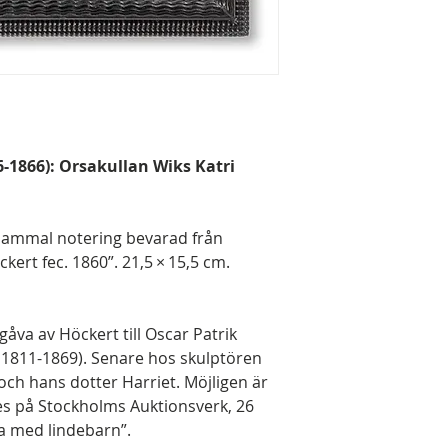
6-1866): Orsakullan Wiks Katri
 Gammal notering bevarad från
öckert fec. 1860”. 21,5 × 15,5 cm.
gåva av Höckert till Oscar Patrik
 1811-1869). Senare hos skulptören
ch hans dotter Harriet. Möjligen är
s på Stockholms Auktionsverk, 26
la med lindebarn”.