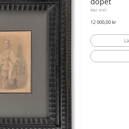
dopet
SKU: 3197
Pris
12 000,00 kr
Lä