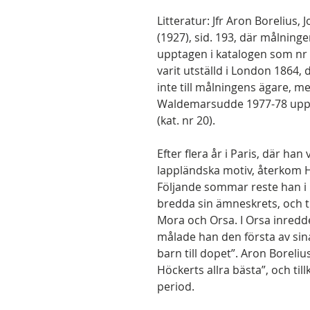
Litteratur: Jfr Aron Borelius,
(1927), sid. 193, där målnin
upptagen i katalogen som nr
varit utställd i London 1864,
inte till målningens ägare, me
Waldemarsudde 1977-78 uppg
(kat. nr 20).
Efter flera år i Paris, där h
lappländska motiv, återkom Hö
Följande sommar reste han i D
bredda sin ämneskrets, och ti
Mora och Orsa. I Orsa inredde
målade han den första av sina
barn till dopet”. Aron Boreli
Höckerts allra bästa”, och t
period.