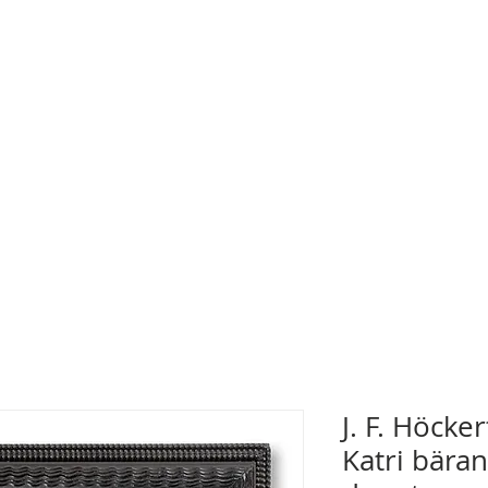
J. F. Höcke
Katri bärand