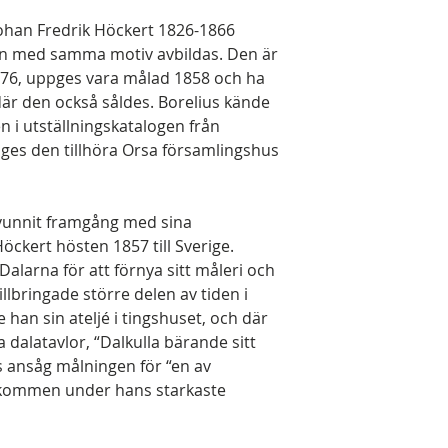
 Johan Fredrik Höckert 1826-1866
gen med samma motiv avbildas. Den är
 76, uppges vara målad 1858 och ha
 där den också såldes. Borelius kände
n i utställningskatalogen från
es den tillhöra Orsa församlingshus
an vunnit framgång med sina
ckert hösten 1857 till Sverige.
alarna för att förnya sitt måleri och
llbringade större delen av tiden i
 han sin ateljé i tingshuset, och där
 dalatavlor, “Dalkulla bärande sitt
us ansåg målningen för “en av
illkommen under hans starkaste