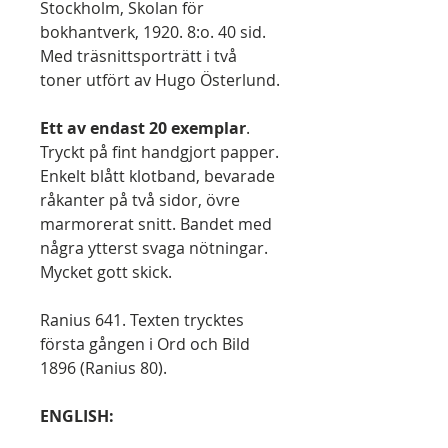
Stockholm, Skolan för
bokhantverk, 1920. 8:o. 40 sid.
Med träsnittsporträtt i två
toner utfört av Hugo Österlund.
Ett av endast 20 exemplar
.
Tryckt på fint handgjort papper.
Enkelt blått klotband, bevarade
råkanter på två sidor, övre
marmorerat snitt. Bandet med
några ytterst svaga nötningar.
Mycket gott skick.
Ranius 641. Texten trycktes
första gången i Ord och Bild
1896 (Ranius 80).
ENGLISH: