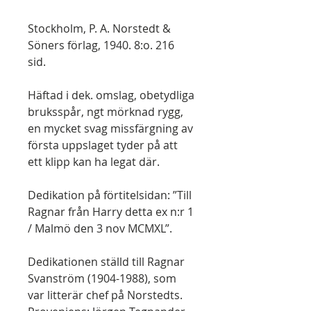
Stockholm, P. A. Norstedt &
Söners förlag, 1940. 8:o. 216
sid.
Häftad i dek. omslag, obetydliga
bruksspår, ngt mörknad rygg,
en mycket svag missfärgning av
första uppslaget tyder på att
ett klipp kan ha legat där.
Dedikation på förtitelsidan: ”Till
Ragnar från Harry detta ex n:r 1
/ Malmö den 3 nov MCMXL”.
Dedikationen ställd till Ragnar
Svanström (1904-1988), som
var litterär chef på Norstedts.