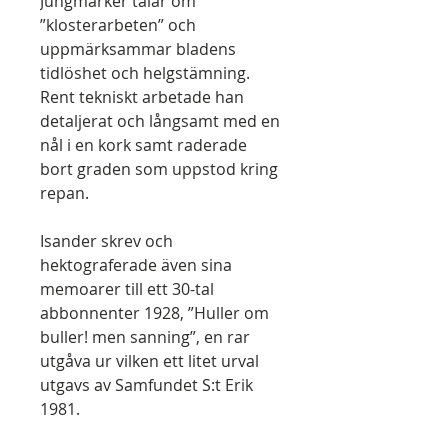
Jungmarker talar om
”klosterarbeten” och
uppmärksammar bladens
tidlöshet och helgstämning.
Rent tekniskt arbetade han
detaljerat och långsamt med en
nål i en kork samt raderade
bort graden som uppstod kring
repan.
Isander skrev och
hektograferade även sina
memoarer till ett 30-tal
abbonnenter 1928, ”Huller om
buller! men sanning”, en rar
utgåva ur vilken ett litet urval
utgavs av Samfundet S:t Erik
1981.