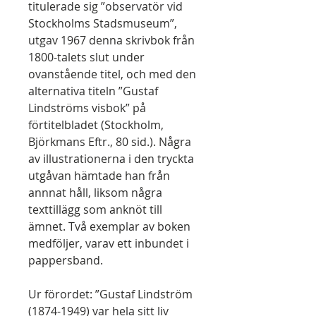
titulerade sig ”observatör vid
Stockholms Stadsmuseum”,
utgav 1967 denna skrivbok från
1800-talets slut under
ovanstående titel, och med den
alternativa titeln ”Gustaf
Lindströms visbok” på
förtitelbladet (Stockholm,
Björkmans Eftr., 80 sid.). Några
av illustrationerna i den tryckta
utgåvan hämtade han från
annnat håll, liksom några
texttillägg som anknöt till
ämnet. Två exemplar av boken
medföljer, varav ett inbundet i
pappersband.
Ur förordet: ”Gustaf Lindström
(1874-1949) var hela sitt liv