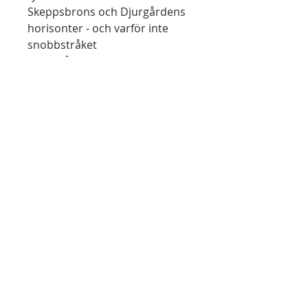
Skeppsbrons och Djurgårdens
horisonter - och varför inte
snobbstråket
Västerlånggatans. Vi märker
några Finlandsinslag, förutom
tvenne, lätt omformade
Topelius-dikter. (Björken,
Sjömannen vid rodret). [...]
Tillagts har ’Ett sjömansöde’, en
episk standard på dubbelvikt
papper och pyntad med en
ångbåtsxylografi från något av
tidens konnossementspapper
eller rederibrev. [...] Ytterligare
tillägg, och inte minst för
dialektens skull: tre dikter av
sjökapten Sixten Rosenblad,
välkänd och musikalisk