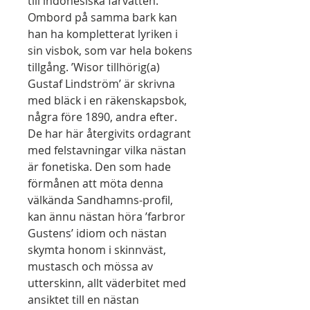
till indonesiska farvatten.
Ombord på samma bark kan
han ha kompletterat lyriken i
sin visbok, som var hela bokens
tillgång. ’Wisor tillhörig(a)
Gustaf Lindström’ är skrivna
med bläck i en räkenskapsbok,
några före 1890, andra efter.
De har här återgivits ordagrant
med felstavningar vilka nästan
är fonetiska. Den som hade
förmånen att möta denna
välkända Sandhamns-profil,
kan ännu nästan höra ’farbror
Gustens’ idiom och nästan
skymta honom i skinnväst,
mustasch och mössa av
utterskinn, allt väderbitet med
ansiktet till en nästan