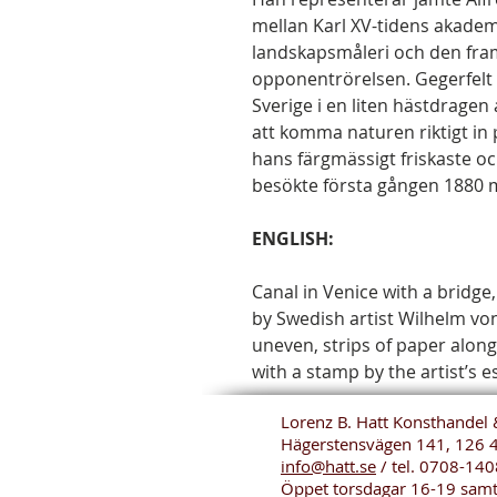
mellan Karl XV-tidens akade
landskapsmåleri och den fra
opponentrörelsen. Gegerfelt 
Sverige i en liten hästdragen 
att komma naturen riktigt in p
hans färgmässigt friskaste o
besökte första gången 1880 
ENGLISH:
Canal in Venice with a bridge
by Swedish artist Wilhelm vo
uneven, strips of paper along
with a stamp by the artist’s e
Lorenz B. Hatt Konsthandel 
Hägerstensvägen 141, 126 
info@hatt.se
/ tel.
0708-140
Öppet torsdagar 16-19 sam