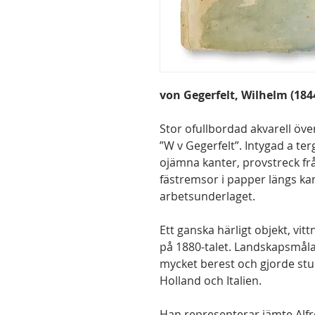
von Gegerfelt, Wilhelm (1844
Stor ofullbordad akvarell öve
”W v Gegerfelt”. Intygad a te
ojämna kanter, provstreck fr
fästremsor i papper längs ka
arbetsunderlaget.
Ett ganska härligt objekt, vitt
på 1880-talet. Landskapsmåla
mycket berest och gjorde stud
Holland och Italien.
Han representerar jämte Alf