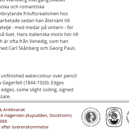
miska och romantiska
mbrytande friluftsrealismen hos
arbetade sedan han återvänt till
ateljé - med medar på vintern - för
å livet. Hans italienska motiv hör till
ch är ofta från Venedig, som han
med Carl Skånberg och Georg Pauli.
, unfinished watercolour over pencil
n Gegerfelt (1844-1920). Edges
 edges, some slight soiling, signed
state.
& Antikvariat
48 Hägersten (Aspudden, Stockholm)
888
t efter överenskommelse