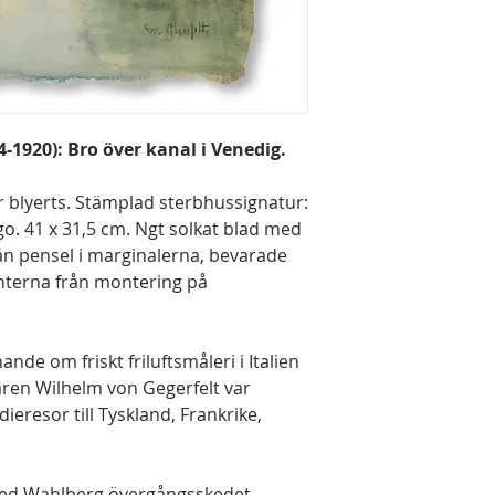
-1920): Bro över kanal i Venedig.
r blyerts. Stämplad sterbhussignatur:
rgo. 41 x 31,5 cm. Ngt solkat blad med
ån pensel i marginalerna, bevarade
nterna från montering på
nande om friskt friluftsmåleri i Italien
ren Wilhelm von Gegerfelt var
ieresor till Tyskland, Frankrike,
red Wahlberg övergångsskedet