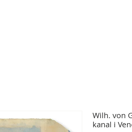
Wilh. von G
kanal i Ven