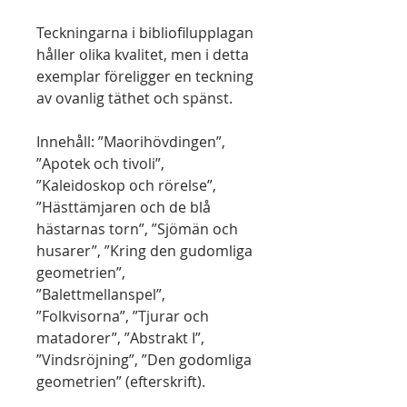
Teckningarna i bibliofilupplagan
håller olika kvalitet, men i detta
exemplar föreligger en teckning
av ovanlig täthet och spänst.
Innehåll: ”Maorihövdingen”,
”Apotek och tivoli”,
”Kaleidoskop och rörelse”,
”Hästtämjaren och de blå
hästarnas torn”, ”Sjömän och
husarer”, ”Kring den gudomliga
geometrien”,
”Balettmellanspel”,
”Folkvisorna”, ”Tjurar och
matadorer”, ”Abstrakt I”,
”Vindsröjning”, ”Den godomliga
geometrien” (efterskrift).