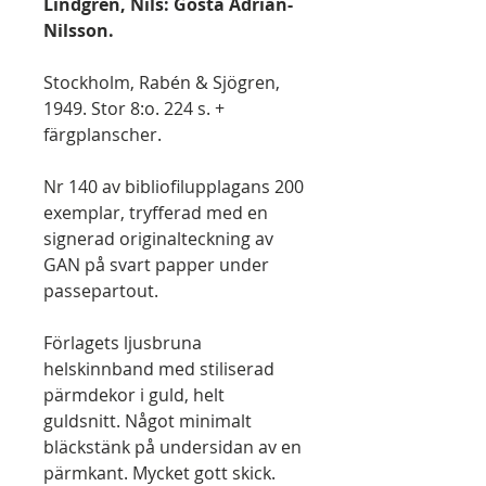
Lindgren, Nils: Gösta Adrian-
Nilsson.
Stockholm, Rabén & Sjögren,
1949. Stor 8:o. 224 s. +
färgplanscher.
Nr 140 av bibliofilupplagans 200
exemplar, tryfferad med en
signerad originalteckning av
GAN på svart papper under
passepartout.
Förlagets ljusbruna
helskinnband med stiliserad
pärmdekor i guld, helt
guldsnitt. Något minimalt
bläckstänk på undersidan av en
pärmkant. Mycket gott skick.