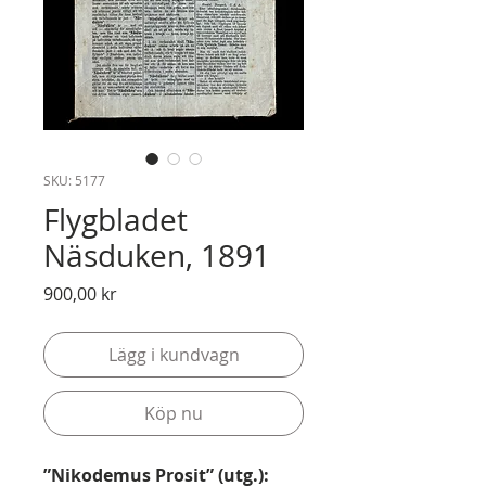
SKU: 5177
Flygbladet
Näsduken, 1891
Pris
900,00 kr
Lägg i kundvagn
Köp nu
”Nikodemus Prosit” (utg.):