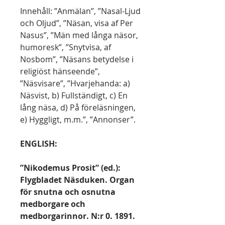
Innehåll: ”Anmälan”, ”Nasal-Ljud
och Oljud”, ”Näsan, visa af Per
Nasus”, ”Män med långa näsor,
humoresk”, ”Snytvisa, af
Nosbom”, ”Näsans betydelse i
religiöst hänseende”,
”Näsvisare”, ”Hvarjehanda: a)
Näsvist, b) Fullständigt, c) En
lång näsa, d) På föreläsningen,
e) Hyggligt, m.m.”, ”Annonser”.
ENGLISH:
”Nikodemus Prosit” (ed.):
Flygbladet Näsduken. Organ
för snutna och osnutna
medborgare och
medborgarinnor. N:r 0. 1891.