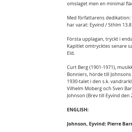
omslaget men en minimal fläc
Med författarens dedikation:
har varat: Eyvind / Sthlm 13.8
Första upplagan, tryckt i end
Kapitlet omtrycktes senare
Eld.
Curt Berg (1901-1971), musikk
Bonniers, hörde till Johnson
1930-talet i den s.k. vandra
Vilhelm Moberg och Sven Barth
Johnson (Brev till Eyvind den 2
ENGLISH:
Johnson, Eyvind: Pierre B