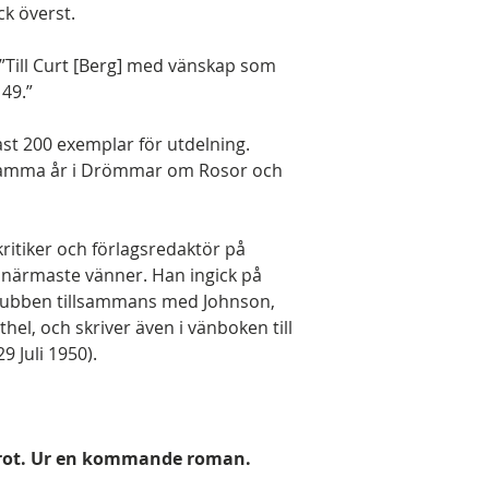
k överst.
 ”Till Curt [Berg] med vänskap som
 49.”
ast 200 exemplar för utdelning.
 samma år i Drömmar om Rosor och
ritiker och förlagsredaktör på
s närmaste vänner. Han ingick på
rklubben tillsammans med Johnson,
el, och skriver även i vänboken till
9 Juli 1950).
arrot. Ur en kommande roman.