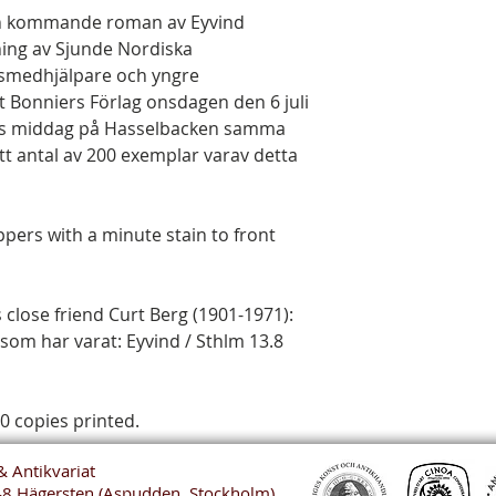
 en kommande roman av Eyvind
ning av Sjunde Nordiska
smedhjälpare och yngre
 Bonniers Förlag onsdagen den 6 juli
ets middag på Hasselbacken samma
 ett antal av 200 exemplar varav detta
ppers with a minute stain to front
 close friend Curt Berg (1901-1971):
 som har varat: Eyvind / Sthlm 13.8
00 copies printed.
& Antikvariat
48 Hägersten (Aspudden, Stockholm)