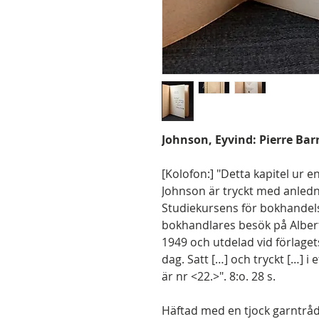
Johnson, Eyvind: Pierre B
[Kolofon:] "Detta kapitel ur
Johnson är tryckt med anled
Studiekursens för bokhandel
bokhandlares besök på Albert
1949 och utdelad vid förlag
dag. Satt […] och tryckt […] i
är nr <22.>". 8:o. 28 s.
Häftad med en tjock garntråd 