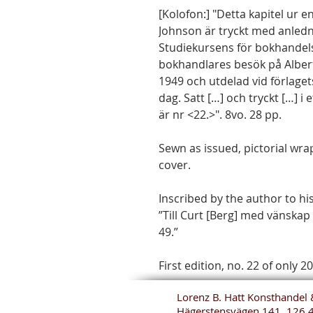
[Kolofon:] "Detta kapitel ur
Johnson är tryckt med anled
Studiekursens för bokhandel
bokhandlares besök på Albert
1949 och utdelad vid förlag
dag. Satt […] och tryckt […] i
är nr <22.>". 8vo. 28 pp.
Sewn as issued, pictorial wra
cover.
Inscribed by the author to his
”Till Curt [Berg] med vänskap
49.”
First edition, no. 22 of only 2
Lorenz B. Hatt Konsthandel 
Hägerstensvägen 141, 126 