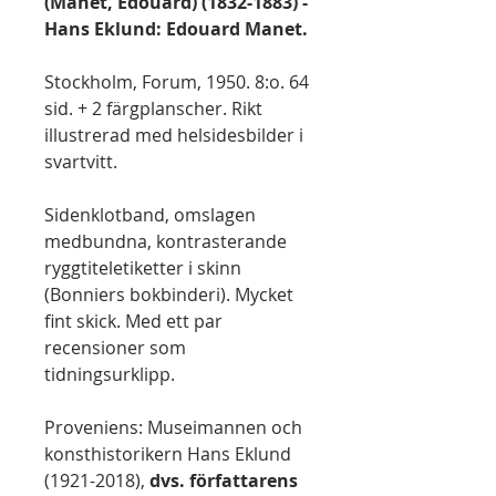
(Manet, Édouard) (1832-1883) -
Hans Eklund: Edouard Manet.
Stockholm, Forum, 1950. 8:o. 64
sid. + 2 färgplanscher. Rikt
illustrerad med helsidesbilder i
svartvitt.
Sidenklotband, omslagen
medbundna, kontrasterande
ryggtiteletiketter i skinn
(Bonniers bokbinderi). Mycket
fint skick. Med ett par
recensioner som
tidningsurklipp.
Proveniens: Museimannen och
konsthistorikern Hans Eklund
(1921-2018),
dvs. författarens