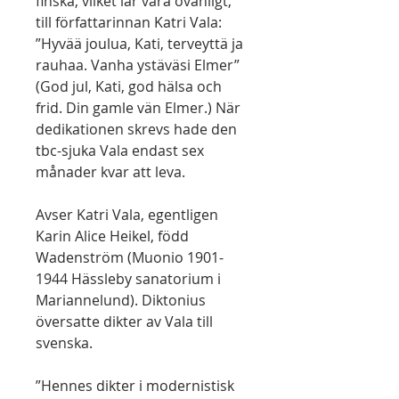
finska, vilket lär vara ovanligt,
till författarinnan Katri Vala:
”Hyvää joulua, Kati, terveyttä ja
rauhaa. Vanha ystäväsi Elmer”
(God jul, Kati, god hälsa och
frid. Din gamle vän Elmer.) När
dedikationen skrevs hade den
tbc-sjuka Vala endast sex
månader kvar att leva.
Avser Katri Vala, egentligen
Karin Alice Heikel, född
Wadenström (Muonio 1901-
1944 Hässleby sanatorium i
Mariannelund). Diktonius
översatte dikter av Vala till
svenska.
”Hennes dikter i modernistisk