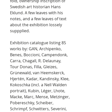
fold, ownership inscription of
Swedish art historian Hans
Eklund. A few leaves with his
notes, and a few leaves of text
about the exhibition lossely
suppplied.
Exhibition catalogue listing 85
works by: GAN, Archipenko,
Benes, Boccioni, Campendonk,
Carra, Chagall, R. Delaunay,
Tour Donas, Filla, Gleizes,
Grünewald, van Heemskerck,
Hjertén, Kadar, Kandinsky, Klee,
Kokoschka (incl. a Nell Walden
portrait), Kubin, Léger, Lhote,
Macke, Marc, Mense, Metzinger,
Pobereschky, Scheiber,
Schrimpf, Schwitters, Severini,