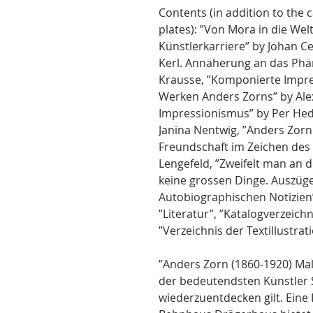
Contents (in addition to the 
plates): ”Von Mora in die Wel
Künstlerkarriere” by Johan C
Kerl. Annäherung an das Ph
Krausse, ”Komponierte Impre
Werken Anders Zorns” by Ale
Impressionismus” by Per Hed
Janina Nentwig, ”Anders Zor
Freundschaft im Zeichen des 
Lengefeld, ”Zweifelt man an 
keine grossen Dinge. Auszüg
Autobiographischen Notizien”
”Literatur”, ”Katalogverzeichn
”Verzeichnis der Textillustrat
”Anders Zorn (1860-1920) Male
der bedeutendsten Künstler 
wiederzuentdecken gilt. Ein