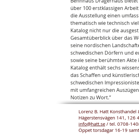
Behnhaus Drägerhaus bietet 
über 100 erstklassigen Arbei
die Ausstellung einen umfas
thematisch wie technisch vie
Katalog nicht nur die ausgest
Gesamtüberblick über das We
seine nordischen Landschaft
schwedischen Dörfern und e
sowie seine berühmten Akte in 
Katalog enthält sechs wissensc
das Schaffen und künstlerisc
schwedischen Impressioniste
mit umfangreichen Auszügen 
Notizen zu Wort.”
Lorenz B. Hatt Konsthandel 
Hägerstensvägen 141, 126 
info@hatt.se
/ tel.
0708-140
Öppet torsdagar 16-19 sam