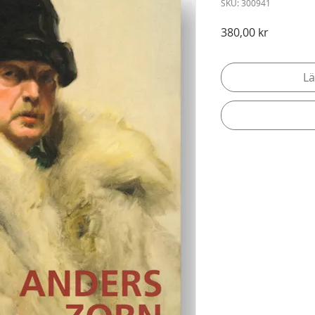
SKU: 300941
Pris
380,00 kr
Lä