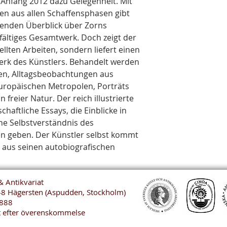
Anfang 2012 dazu Gelegenheit. Mit
ten aus allen Schaffensphasen gibt
senden Überblick über Zorns
lfältiges Gesamtwerk. Doch zeigt der
ellten Arbeiten, sondern liefert einen
rk des Künstlers. Behandelt werden
en, Alltagsbeobachtungen aus
uropäischen Metropolen, Porträts
freier Natur. Der reich illustrierte
haftliche Essays, die Einblicke in
he Selbstverständnis des
n geben. Der Künstler selbst kommt
aus seinen autobiografischen
& Antikvariat
48 Hägersten (Aspudden, Stockholm)
888
t efter överenskommelse