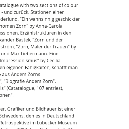
catalogue with two sections of colour
t - und zurück. Stationen einer
ederlund, ”Ein wahnsinnig geschickter
änomen Zorn” by Anna-Carola
ssionen. Erzählstrukturen in den
xander Bastek, ”Zorn und der
ström, ”Zorn, Maler der Frauen” by
n und Max Liebermann. Eine
Impressionismus” by Cecilia
den eigenen Fähigkäiten, schafft man
e aus Anders Zorns
, ”Biografie Anders Zorn”,
is” (Catatalogue, 107 entries),
ionen”.
r, Grafiker und Bildhauer ist einer
Schwedens, den es in Deutschland
e Retrospektive im Lübecker Museum