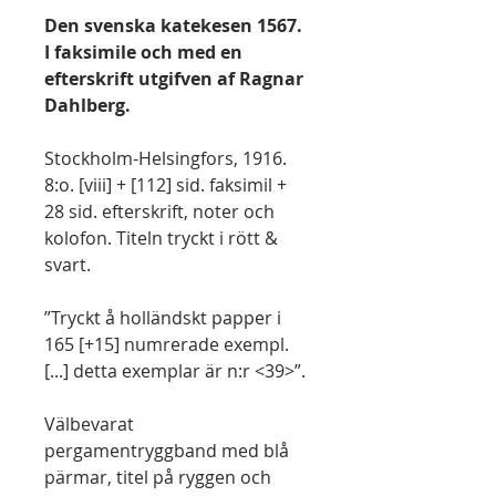
Den svenska katekesen 1567.
I faksimile och med en
efterskrift utgifven af Ragnar
Dahlberg.
Stockholm-Helsingfors, 1916.
8:o. [viii] + [112] sid. faksimil +
28 sid. efterskrift, noter och
kolofon. Titeln tryckt i rött &
svart.
”Tryckt å holländskt papper i
165 [+15] numrerade exempl.
[...] detta exemplar är n:r <39>”.
Välbevarat
pergamentryggband med blå
pärmar, titel på ryggen och