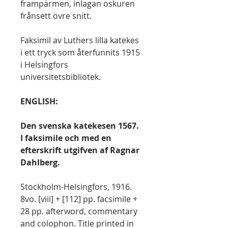
frampärmen, inlagan oskuren
frånsett övre snitt.
Faksimil av Luthers lilla katekes
i ett tryck som återfunnits 1915
i Helsingfors
universitetsbibliotek.
ENGLISH:
Den svenska katekesen 1567.
I faksimile och med en
efterskrift utgifven af Ragnar
Dahlberg.
Stockholm-Helsingfors, 1916.
8vo. [viii] + [112] pp. facsimile +
28 pp. afterword, commentary
and colophon. Title printed in