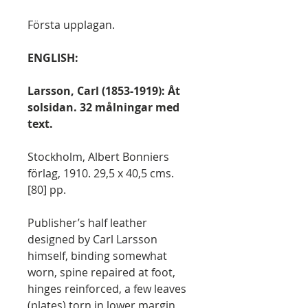
Första upplagan.
ENGLISH:
Larsson, Carl (1853-1919): Åt
solsidan. 32 målningar med
text.
Stockholm, Albert Bonniers
förlag, 1910. 29,5 x 40,5 cms.
[80] pp.
Publisher’s half leather
designed by Carl Larsson
himself, binding somewhat
worn, spine repaired at foot,
hinges reinforced, a few leaves
(plates) torn in lower margin,