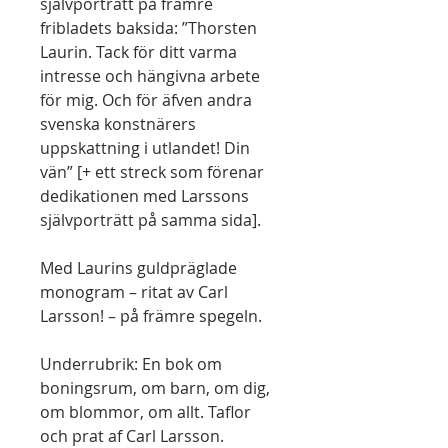
självporträtt på främre
fribladets baksida: ”Thorsten
Laurin. Tack för ditt varma
intresse och hängivna arbete
för mig. Och för äfven andra
svenska konstnärers
uppskattning i utlandet! Din
vän” [+ ett streck som förenar
dedikationen med Larssons
självporträtt på samma sida].
Med Laurins guldpräglade
monogram – ritat av Carl
Larsson! – på främre spegeln.
Underrubrik: En bok om
boningsrum, om barn, om dig,
om blommor, om allt. Taflor
och prat af Carl Larsson.